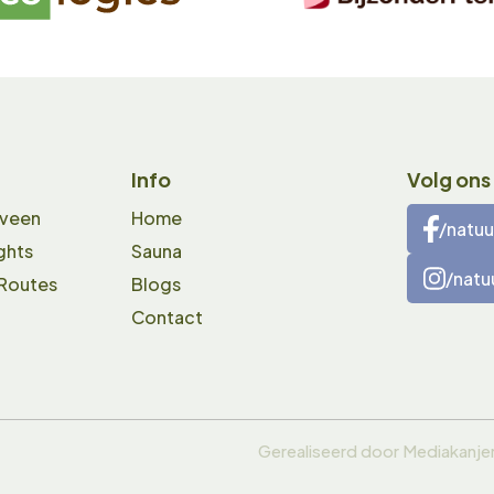
Info
Volg ons
gveen
Home
/natuu
ghts
Sauna
/natu
 Routes
Blogs
Contact
Gerealiseerd door
Mediakanje