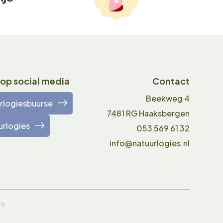
 op social media
Contact
Beekweg 4
rlogiesbuurse
7481 RG Haaksbergen
urlogies
053 569 61 32
info@natuurlogies.nl
rs