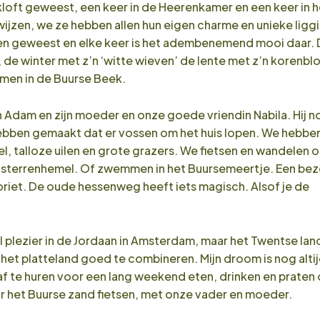
kloft geweest, een keer in de Heerenkamer en een keer in h
 wijzen, we ze hebben allen hun eigen charme en unieke ligg
tijden geweest en elke keer is het adembenemend mooi daar. 
, de winter met z’n ‘witte wieven’ de lente met z’n korenb
men in de Buurse Beek.
dam en zijn moeder en onze goede vriendin Nabila. Hij n
ebben gemaakt dat er vossen om het huis lopen. We hebbe
l, talloze uilen en grote grazers. We fietsen en wandelen of
e sterrenhemel. Of zwemmen in het Buursemeertje. Een bez
voriet. De oude hessenweg heeft iets magisch. Alsof je de
 plezier in de Jordaan in Amsterdam, maar het Twentse land 
 het platteland goed te combineren. Mijn droom is nog alt
n af te huren voor een lang weekend eten, drinken en praten
or het Buurse zand fietsen, met onze vader en moeder.