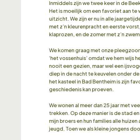
Inmiddels zijn we twee keer in de Bee
Het is moeilijk om een favoriet aan te
uitzicht. We zijn er nu in alle jaarge
met z’n kleurenpracht en eerste vorst
klaprozen, en de zomer met z’n zwem
We komen graag met onze pleegzoon A
‘het vossenhuis’ omdat we hem wijs h
nooit een gezien, maar wel een ijsvoge
diep in de nacht te keuvelen onder d
het kasteel in Bad Bentheim is zijn fa
geschiedenis kan proeven.
We wonen al meer dan 25 jaar met veel
trekken. Op deze manier is de stad en
mijn broers en hun families alle huize
jeugd. Toen we als kleine jongens do