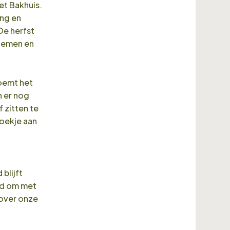
et Bakhuis.
ing en
De herfst
loemen en
oemt het
n er nog
 zitten te
oekje aan
blijft
ijd om met
 over onze