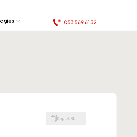
logies
053 569 61 32
Kopie URL