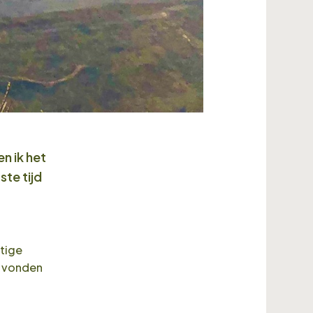
n ik het
ste tijd
stige
n vonden