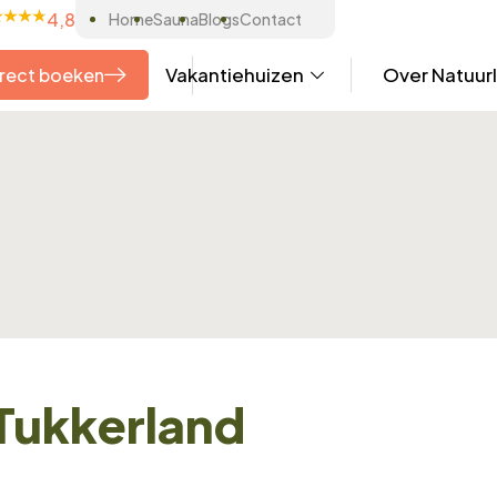
4,8
Home
Sauna
Blogs
Contact
Vakantiehuizen
Over Natuur
rect boeken
 Tukkerland